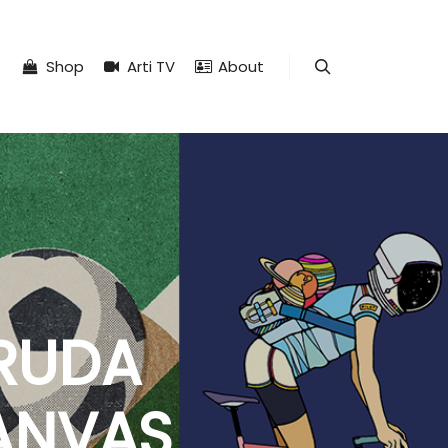
Shop
Arti TV
About
Search
ARUDA
ANVAS