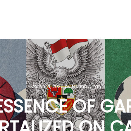
March 21, 2025
by
Nisrina Arfah
ESSENCE OF G
RTALIZED ON C