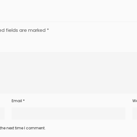
ed fields are marked
*
Email
*
We
 the next time I comment.