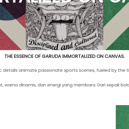
THE ESSENCE OF GARUDA IMMORTALIZED ON CANVAS.
 details animate passionate sports scenes, fueled by the 
, warna dinamis, dan energi yang membara. Dari sepak bola