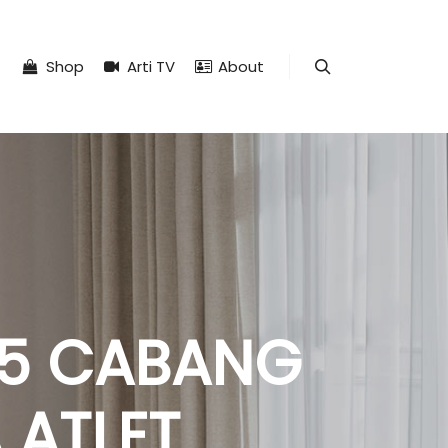
Shop
Arti TV
About
Search
 5 CABANG
 ATLET