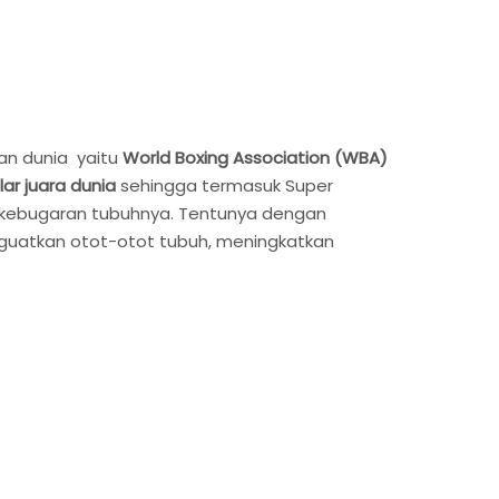
an dunia yaitu
World Boxing Association (WBA)
lar juara dunia
sehingga termasuk Super
an kebugaran tubuhnya. Tentunya dengan
menguatkan otot-otot tubuh, meningkatkan