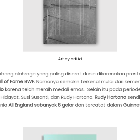
Art by arti.id
bang olahraga yang paling disorot dunia dikarenakan prestas
ll of Fame BWF
. Namanya semakin terkenal mulai dari ke
io
karena telah meraih medali emas. Selain itu pada period
 Hidayat, Susi Susanti, dan Rudy Hartono.
Rudy Hartono
sendi
unia
All England sebanyak 8 gelar
dan tercatat dalam
Guinne