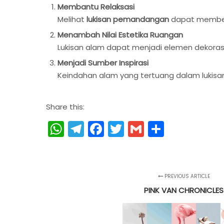
Membantu Relaksasi
Melihat
lukisan pemandangan
dapat member
Menambah Nilai Estetika Ruangan
Lukisan alam dapat menjadi elemen dekoras
Menjadi Sumber Inspirasi
Keindahan alam yang tertuang dalam lukisan
Share this:
WhatsApp
Telegram
Facebook
Twitter
Gmail
Share
PREVIOUS ARTICLE
PINK VAN CHRONICLES