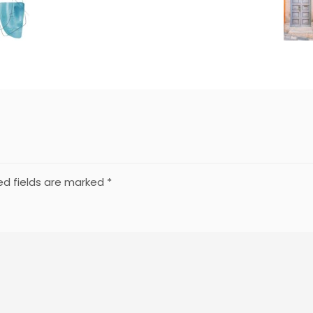
ed fields are marked
*