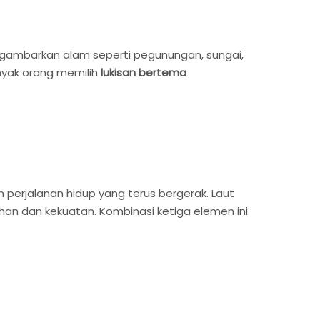
ggambarkan alam seperti pegunungan, sungai,
nyak orang memilih
lukisan bertema
 perjalanan hidup yang terus bergerak. Laut
 dan kekuatan. Kombinasi ketiga elemen ini