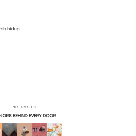
ih hidup.
NEXT ARTICLE
LORS BEHIND EVERY DOOR