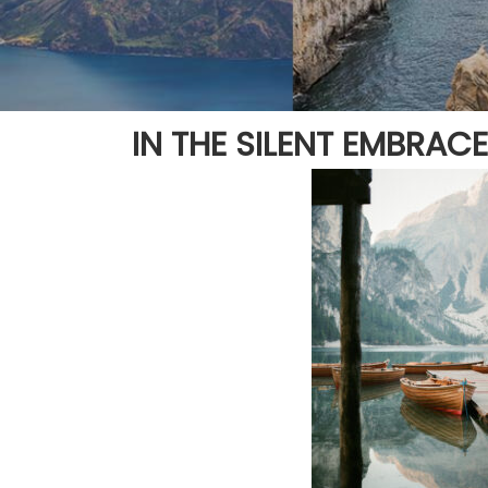
IN THE SILENT EMBRAC