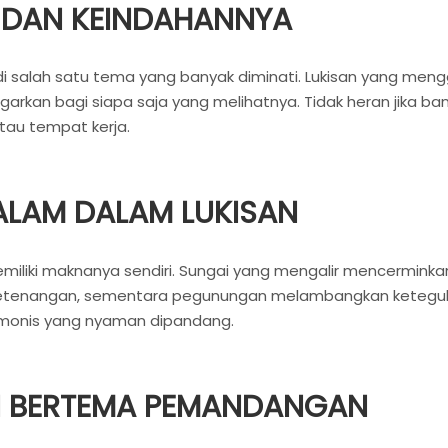
 DAN KEINDAHANNYA
 salah satu tema yang banyak diminati. Lukisan yang men
rkan bagi siapa saja yang melihatnya. Tidak heran jika ba
tau tempat kerja.
 ALAM DALAM LUKISAN
iliki maknanya sendiri. Sungai yang mengalir mencerminkan
etenangan, sementara pegunungan melambangkan keteguhan
rmonis yang nyaman dipandang.
AN BERTEMA PEMANDANGAN