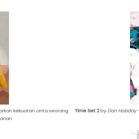
kan kekuatan cinta seorang
Time Set 2
by
Dan Hobday
–
anan.