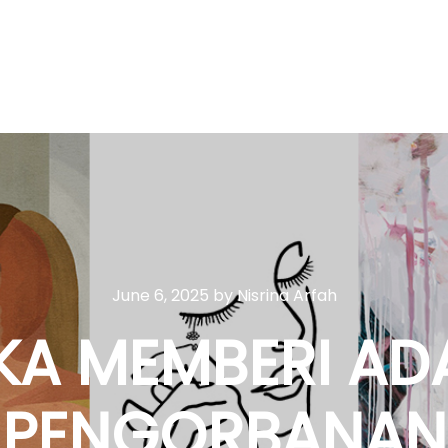
June 6, 2025
by
Nisrina Arfah
IKA MEMBERI AD
PENGORBANAN