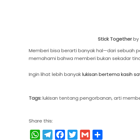
Stick Together
by
Memberi bisa berarti banyak hal—dari sebuah pe
memahami bahwa memberi bukan sekadar tindak
Ingin lihat lebih banyak
lukisan bertema kasih sa
Tags:
lukisan tentang pengorbanan, arti memberi
Share this:
WhatsApp
Telegram
Facebook
Twitter
Gmail
Share