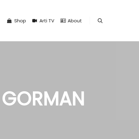
Shop
Arti TV
About
Search
 GORMAN