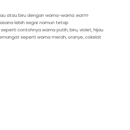
ijau atau biru dengan warna-warna
warm
suasana lebih segar namun tetap
ti contohnya warna putih, biru, violet, hijau
emangat seperti warna merah, oranye, cokelat