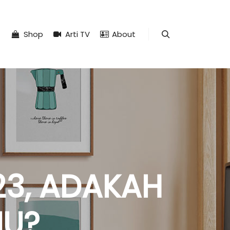
Shop
Arti TV
About
Search
23, ADAKAH
MU?