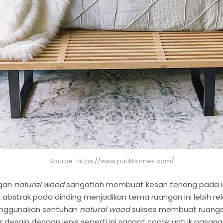
Source : https://www.pufikhomes.com/
ngan
natural wood
sangatlah membuat kesan tenang pada inte
ng abstrak pada dinding menjadikan tema ruangan ini lebih 
menggunakan sentuhan
natural wood
sukses membuat ruangan
sain dengan jenis seperti ini sangat cocok untuk pasang