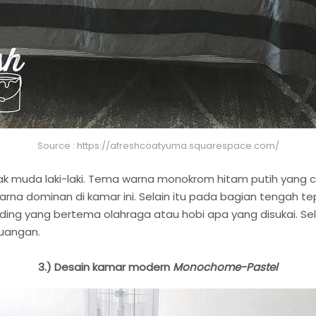
Source : https://afreshcoatyuma.squarespace.com/
nak muda laki-laki. Tema warna monokrom hitam putih yan
warna dominan di kamar ini. Selain itu pada bagian tengah t
dinding yang bertema olahraga atau hobi apa yang disukai. S
ruangan.
3.) Desain kamar modern
Monochome-Pastel