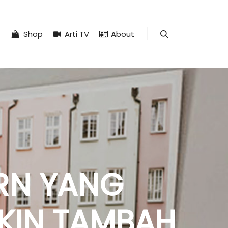
Shop
Arti TV
About
Search
RN YANG
IKIN TAMBAH