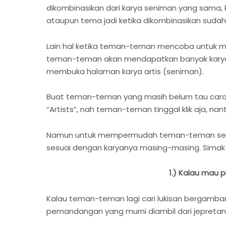
dikombinasikan dari karya seniman yang sama, k
ataupun tema jadi ketika dikombinasikan sudah
Lain hal ketika teman-teman mencoba untuk meg
teman-teman akan mendapatkan banyak karya da
membuka halaman karya artis (seniman).
Buat teman-teman yang masih belum tau carany
“Artists”, nah teman-teman tinggal klik aja,
Namun untuk mempermudah teman-teman semua, p
sesuai dengan karyanya masing-masing. Simak d
1.) Kalau mau p
Kalau teman-teman lagi cari lukisan bergambar 
pemandangan yang murni diambil dari jepretanny