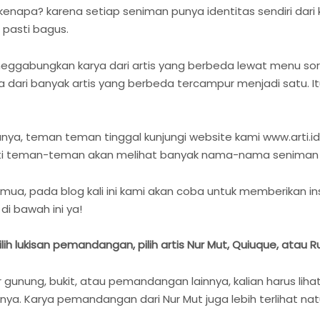
enapa? karena setiap seniman punya identitas sendiri dari 
 pasti bagus.
gabungkan karya dari artis yang berbeda lewat menu sortir
ri banyak artis yang berbeda tercampur menjadi satu. It
a, teman teman tinggal kunjungi website kami www.arti.id,
 nanti teman-teman akan melihat banyak nama-nama seniman
ada blog kali ini kami akan coba untuk memberikan inspir
i bawah ini ya!
ilih lukisan pemandangan, pilih artis Nur Mut, Quiuque, atau
gunung, bukit, atau pemandangan lainnya, kalian harus lihat
a. Karya pemandangan dari Nur Mut juga lebih terlihat natu