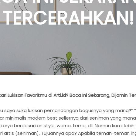
TERCERAHKAN!
ari Lukisan Favoritmu di Arti.id? Baca Ini Sekarang, Dijamin T
au saya suka lukisan pemandangan bagusnya yang mana?” “Kak
r minimalis modern best sellernya dari seniman yang mana?”
tir karya berdasarkan style, warna, tema, dll. Namun kami l
rtis (seniman). Tujuannya apa? Apabila teman-teman ingin or