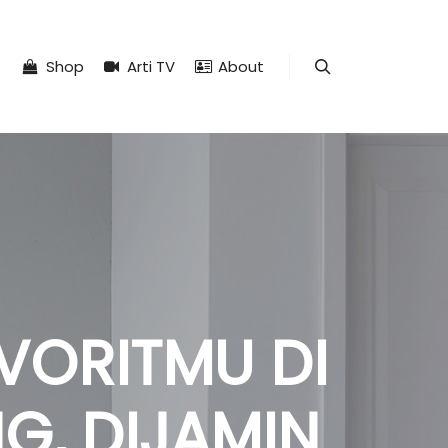
Shop
Arti TV
About
Search
AVORITMU DI
NG, DIJAMIN