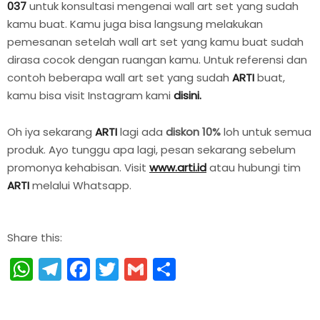
037
untuk konsultasi mengenai wall art set yang sudah
kamu buat. Kamu juga bisa langsung melakukan
pemesanan setelah wall art set yang kamu buat sudah
dirasa cocok dengan ruangan kamu. Untuk referensi dan
contoh beberapa wall art set yang sudah
ARTI
buat,
kamu bisa visit Instagram kami
disini.
Oh iya sekarang
ARTI
lagi ada
diskon 10%
loh untuk semua
produk. Ayo tunggu apa lagi, pesan sekarang sebelum
promonya kehabisan. Visit
www.arti.id
atau hubungi tim
ARTI
melalui Whatsapp.
Share this:
WhatsApp
Telegram
Facebook
Twitter
Gmail
Share